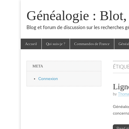
Généalogie : Blot
Blog et forum de discussion sur les recherches 
Skip
Main
Accueil
Qui suis-je ?
Commandos de France
Généa
to
menu
content
META
ÉTIQU
Connexion
Lign
by
Thoma
Généalogi
concernan
Read 