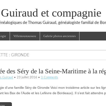
, Guiraud et compagnie
généalogiques de Thomas Guiraud, généalogiste familial de Bo
logie
Villemoustaussou
Galerie photos anciennes
ETTE :
GIRONDE
ée des Séry de la Seine-Maritime à la r
s Guiraud
•
23 juillet 2016
•
0 Comments
e d’une famille Séry de Gironde Voici mon troisième article sur les lign
t les Bax de l’Aude et les Lefèvre de Bordeaux). Il s’est fait attendre 
more →