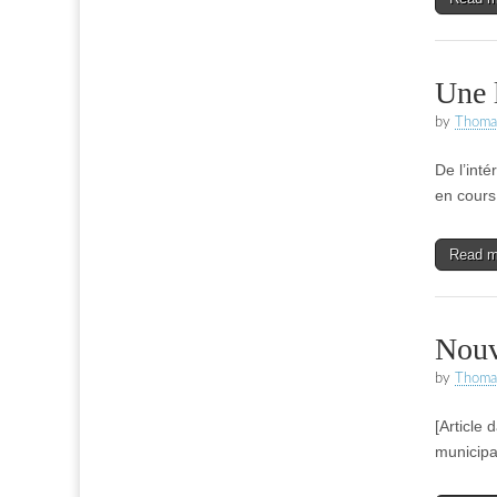
Une 
by
Thoma
De l’int
en cours
Read 
Nouv
by
Thoma
[Article
municipa