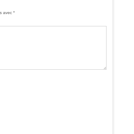
és avec
*