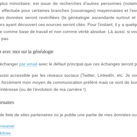
plus minoritaire, est issue de recherches d’autres personnes (not
 effectuée pour certaines branches (cousinages) mayennaises et l’ess
es données seront revérifiées (la généalogie ascendante surtout et l
rs ayant découvert ces sources seront cités. Pour l’instant, il y a que
ue comme base de travail et non comme vérité absolue. Là aussi, si v
 pas.
 avec moi sur la généalogie
 échanger
par email
avec le défaut principal que ces échanges seront pr
aussi accessible par les réseaux sociaux (Twitter, LinkedIn, etc. Je 
s forcément mon moyen de communication préféré mais ce sont de bons 
intéresse (ou de l’évolution de ma carrière !).
tenaires
ble liste de sites partenaires où je publie une partie de mes données ou 
neanet
kitree