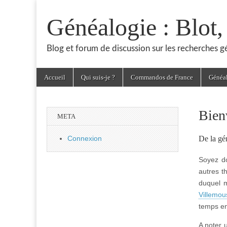
Généalogie : Blot
Blog et forum de discussion sur les recherches 
Skip
Main
Accueil
Qui suis-je ?
Commandos de France
Généa
to
menu
content
Bien
META
De la gé
Connexion
Soyez do
autres t
duquel m
Villemou
temps en
A noter