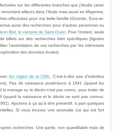
ctuées sur les différentes branches que j’étudie (avec
 remontent ailleurs dans l’Aude mais aussi en Mayenne,
ches effectuées pour ma belle-famille (Gironde, Eure-et-
effectue aussi des recherches pour d’autres personnes ou
Henri Blot, le vampire de Saint-Ouen
. Pour l’instant, seule
de billets sur des recherches bien spécifiques (lignées
liter l’assimilation de ces recherches par les intéressés
 exploration des données brutes).
 avec
les règles de la CNIL
. C’est-à-dire pas d’individus
ans). Pas de naissance postérieure à 1941 (quand les
 le mariage ou le décès n’est pas connu, pour éviter de
9 (quand la naissance et le décès ne sont pas connus,
91). Ajoutons à ça qu’à titre préventif, à part quelques
ielles. Si vous trouvez une anomalie (ce qui est fort
pres recherches. Une partie, non quantifiable mais de