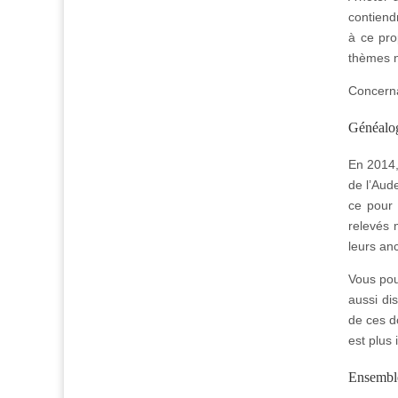
contiend
à ce pro
thèmes n
Concerna
Généalog
En 2014, 
de l’Aud
ce pour 
relevés 
leurs an
Vous pou
aussi di
de ces 
est plus 
Ensemble