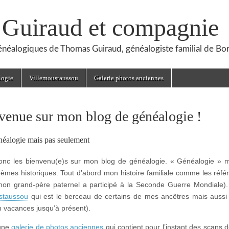
, Guiraud et compagnie
généalogiques de Thomas Guiraud, généalogiste familial de Bo
logie
Villemoustaussou
Galerie photos anciennes
venue sur mon blog de généalogie !
néalogie mais pas seulement
nc les bienvenu(e)s sur mon blog de généalogie. « Généalogie » ma
hèmes historiques. Tout d’abord mon histoire familiale comme les réf
on grand-père paternel a participé à la Seconde Guerre Mondiale). O
staussou
qui est le berceau de certains de mes ancêtres mais aussi 
 vacances jusqu’à présent).
 une
galerie de photos anciennes
qui contient pour l’instant des scans d