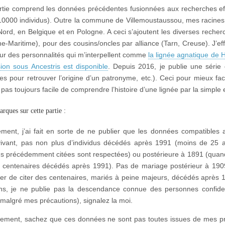
rtie comprend les données précédentes fusionnées aux recherches effe
10000 individus). Outre la commune de Villemoustaussou, mes racines
Nord, en Belgique et en Pologne. A ceci s’ajoutent les diverses recher
ine-Maritime), pour des cousins/oncles par alliance (Tarn, Creuse). J’
ur des personnalités qui m’interpellent comme
la lignée agnatique de 
ion sous Ancestris est disponible
. Depuis 2016, je publie une série 
es pour retrouver l’origine d’un patronyme, etc.). Ceci pour mieux faci
 pas toujours facile de comprendre l’histoire d’une lignée par la simple
rques sur cette partie :
ment, j’ai fait en sorte de ne publier que les données compatibles
ivant, pas non plus d’individus décédés après 1991 (moins de 25 
ns précédemment citées sont respectées) ou postérieure à 1891 (quand
s centenaires décédés après 1991). Pas de mariage postérieur à 190
ter de citer des centenaires, mariés à peine majeurs, décédés après 19
ns, je ne publie pas la descendance connue des personnes confident
 malgré mes précautions), signalez la moi.
ment, sachez que ces données ne sont pas toutes issues de mes pro