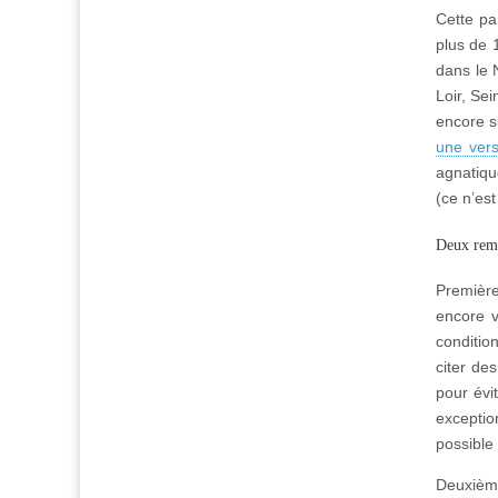
Cette pa
plus de 
dans le 
Loir, Se
encore s
une vers
agnatiqu
(ce n’est
Deux rema
Première
encore v
conditio
citer de
pour évi
exceptio
possible
Deuxième