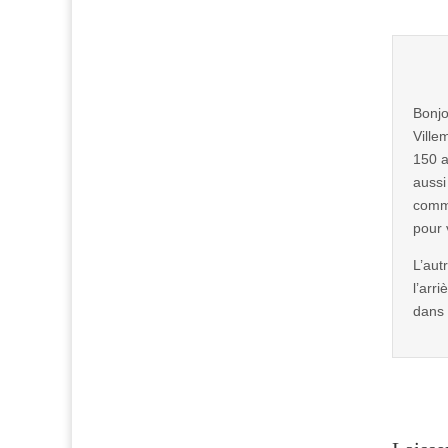
Bonjo
Ville
150 a
aussi
comme
pour 
L’aut
l’arr
dans 