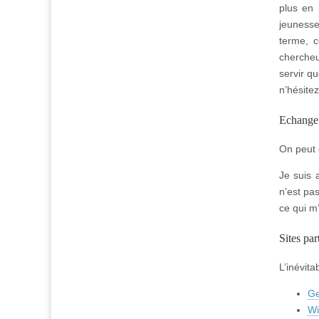
plus en 
jeunesse
terme, c
chercheu
servir q
n’hésitez
Echanger
On peut
Je suis 
n’est pa
ce qui m’
Sites par
L’inévita
Ge
Wi