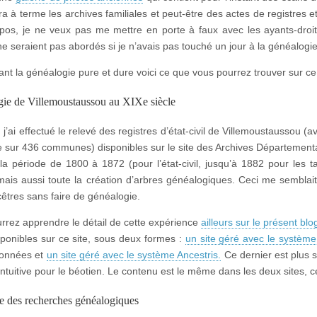
ra à terme les archives familiales et peut-être des actes de registre
pos, je ne veux pas me mettre en porte à faux avec les ayants-droit
e seraient pas abordés si je n’avais pas touché un jour à la généalogie
nt la généalogie pure et dure voici ce que vous pourrez trouver sur ce 
ie de Villemoustaussou au XIXe siècle
j’ai effectué le relevé des registres d’état-civil de Villemoustaussou (
e sur 436 communes) disponibles sur le site des Archives Départementa
la période de 1800 à 1872 (pour l’état-civil, jusqu’à 1882 pour les t
mais aussi toute la création d’arbres généalogiques. Ceci me semblait
cêtres sans faire de généalogie.
rrez apprendre le détail de cette expérience
ailleurs sur le présent blo
sponibles sur ce site, sous deux formes :
un site géré avec le systèm
données et
un site géré avec le système Ancestris.
Ce dernier est plus s
intuitive pour le béotien. Le contenu est le même dans les deux sites, c
 des recherches généalogiques