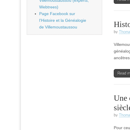
Villemoustaussou (experts,
Webtrees)
Page Facebook sur
l'Histoire et la Généalogie
Histo
de Villemoustaussou
by
Thoma
Villemou
généalog
ancêtre
Read 
Une 
siècl
by
Thoma
Pour ceu