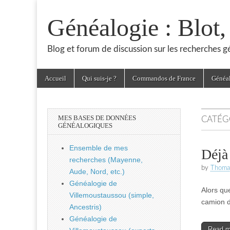
Généalogie : Blot
Blog et forum de discussion sur les recherches 
Skip
Main
Accueil
Qui suis-je ?
Commandos de France
Généa
to
menu
content
MES BASES DE DONNÉES
CATÉG
GÉNÉALOGIQUES
Ensemble de mes
Déjà
recherches (Mayenne,
by
Thoma
Aude, Nord, etc.)
Généalogie de
Alors qu
Villemoustaussou (simple,
camion d
Ancestris)
Généalogie de
Read 