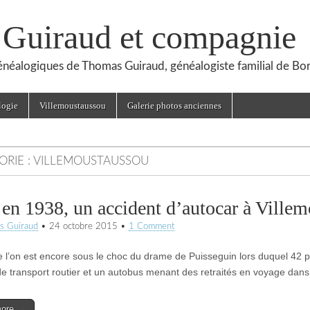
, Guiraud et compagnie
généalogiques de Thomas Guiraud, généalogiste familial de Bo
logie
Villemoustaussou
Galerie photos anciennes
ORIE :
VILLEMOUSTAUSSOU
 en 1938, un accident d’autocar à Ville
s Guiraud
•
24 octobre 2015
•
1 Comment
e l’on est encore sous le choc du drame de Puisseguin lors duquel 42 p
e transport routier et un autobus menant des retraités en voyage da
more →