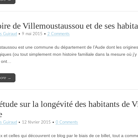
ire de Villemoustaussou et de ses habitan
s Guiraud
•
9 mai 2015
•
2 Comments
staussou est une commune du département de l’Aude dont les origine
iques (ou tout simplement mon histoire familiale dans la mesure où j’y 
s ont…
more →
étude sur la longévité des habitants de
e
s Guiraud
•
12 février 2015
•
0 Comments
x et celles qui découvrent ce blog par le biais de ce billet, tout a co