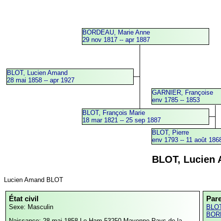
BORDEAU, Marie Anne
29 nov 1817 -- apr 1887
BLOT, Lucien Amand
28 mai 1858 -- apr 1927
GARNIER, Françoise
env 1785 -- 1853
BLOT, François Marie
18 mar 1821 -- 25 sep 1887
BLOT, Pierre
env 1793 -- 11 août 186
BLOT, Lucien
Lucien Amand BLOT
État civil
Par
Sexe: Masculin
BLOT
BORD
Naissance: 28 mai 1858
Le Ham,53250,Mayenne,Pays de la