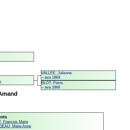
VALLEE, Julienne
-- ava 1869
8
BLOT, Pierre
-- ava 1869
 Amand
ents
, François Marie
EAU, Marie Anne