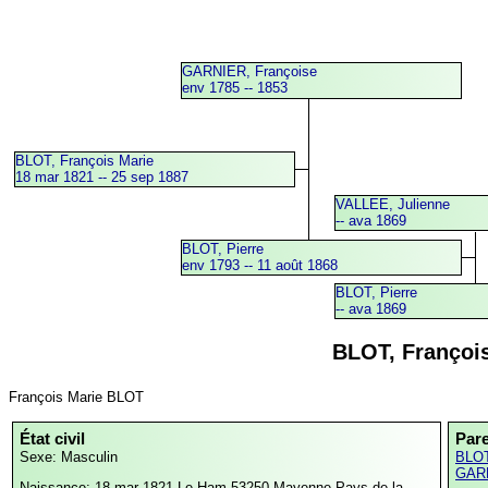
GARNIER, Françoise
env 1785 -- 1853
BLOT, François Marie
18 mar 1821 -- 25 sep 1887
VALLEE, Julienne
-- ava 1869
BLOT, Pierre
env 1793 -- 11 août 1868
BLOT, Pierre
-- ava 1869
BLOT, Françoi
François Marie BLOT
État civil
Par
Sexe: Masculin
BLOT
GARN
Naissance: 18 mar 1821
Le Ham,53250,Mayenne,Pays de la