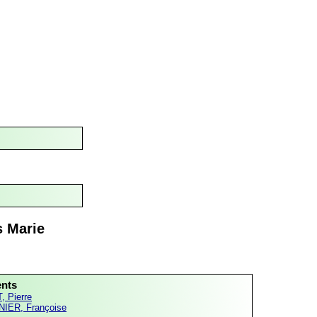
s Marie
ents
, Pierre
IER, Françoise