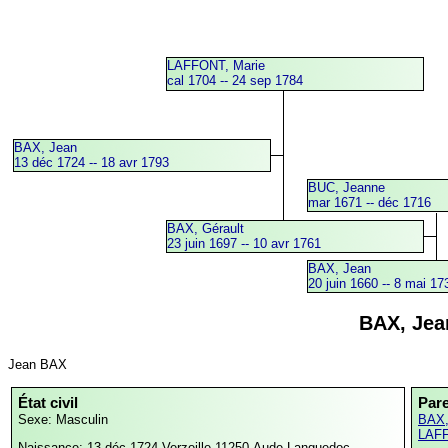
LAFFONT, Marie
cal 1704 -- 24 sep 1784
BAX, Jean
13 déc 1724 -- 18 avr 1793
BUC, Jeanne
mar 1671 -- déc 1716
BAX, Gérault
23 juin 1697 -- 10 avr 1761
BAX, Jean
20 juin 1660 -- 8 mai 17
BAX, Jea
Jean BAX
État civil
Par
Sexe: Masculin
BAX,
LAFF
Naissance: 13 déc 1724
Verzeille,11250,Aude,Languedoc-