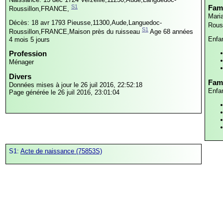
S1
Fami
Roussillon,FRANCE,
Mari
Décès: 18 avr 1793
Pieusse,11300,Aude,Languedoc-
Rous
S1
Roussillon,FRANCE,Maison près du ruisseau
Age 68 années
Enfa
4 mois 5 jours
Profession
Ménager
Divers
Fami
Données mises à jour le 26 juil 2016, 22:52:18
Enfa
Page générée le 26 juil 2016, 23:01:04
S1:
Acte de naissance (75853S)