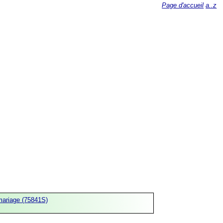
Page d'accueil
a..z
mariage (75841S)