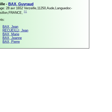
lle -
BAX, Guyraud
age: 28 avr 1652
Verzeille,11250,Aude,Languedoc-
S1
sillon,FRANCE,
nts:
BAX, Jean
RECUEILLI, Jean
BAX, Marie
BAX, Jeanne
BAX, Pierre