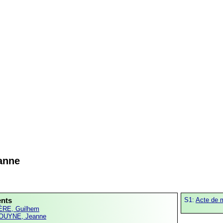
anne
ents
S1:
Acte de 
ÈRE, Guilhem
OUYNE, Jeanne