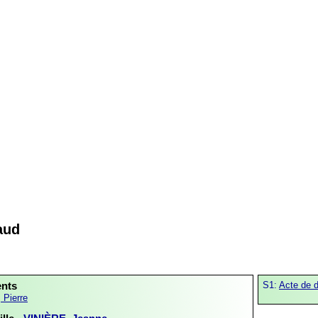
aud
ents
S1:
Acte de 
 Pierre