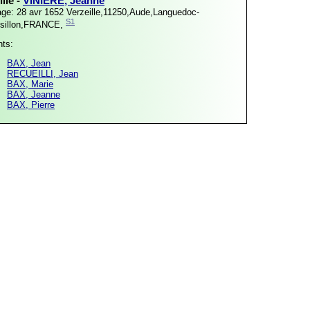
lle -
VINIÈRE, Jeanne
age: 28 avr 1652
Verzeille,11250,Aude,Languedoc-
S1
sillon,FRANCE,
nts:
BAX, Jean
RECUEILLI, Jean
BAX, Marie
BAX, Jeanne
BAX, Pierre