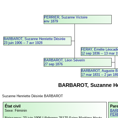
PERRIER, Suzanne Victoire
env 1879
BARBAROT, Suzanne Henriette Désirée
23 juin 1906 -- 7 avr 1928
FERAY, Emélie Léocadi
12 sep 1836 -- 13 mar 
BARBAROT, Léon Séverin
27 sep 1876
BARBAROT, Auguste B
17 mar 1831 -- 2 jan 18
BARBAROT, Suzanne Hen
Suzanne Henriette Désirée BARBAROT
État civil
Par
Sexe: Féminin
BARB
PERR
Naissance: 23 juin 1906
Lillebonne,76170,Seine-Maritime,Haute-