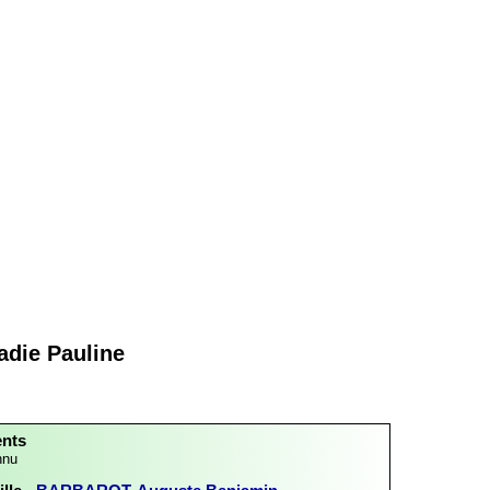
adie Pauline
ents
nnu