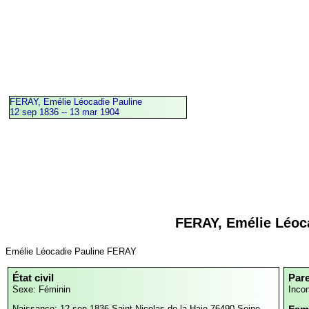
FERAY, Emélie Léocadie Pauline
12 sep 1836 -- 13 mar 1904
FERAY, Emélie Léoc
Emélie Léocadie Pauline FERAY
État civil
Par
Sexe: Féminin
Inco
Naissance: 12 sep 1836
Saint-Nicolas-de-la-Haie,76490,Seine-