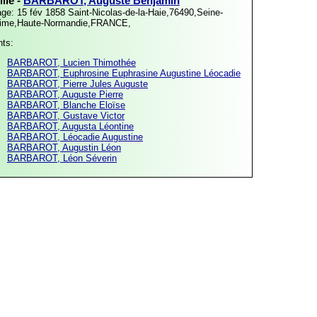
lle -
BARBAROT, Auguste Benjamin
age: 15 fév 1858
Saint-Nicolas-de-la-Haie,76490,Seine-
time,Haute-Normandie,FRANCE,
nts:
BARBAROT, Lucien Thimothée
BARBAROT, Euphrosine Euphrasine Augustine Léocadie
BARBAROT, Pierre Jules Auguste
BARBAROT, Auguste Pierre
BARBAROT, Blanche Eloïse
BARBAROT, Gustave Victor
BARBAROT, Augusta Léontine
BARBAROT, Léocadie Augustine
BARBAROT, Augustin Léon
BARBAROT, Léon Séverin