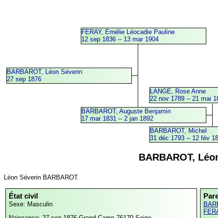
FERAY, Emélie Léocadie Pauline
12 sep 1836 -- 13 mar 1904
BARBAROT, Léon Séverin
27 sep 1876
LANGÉ, Rose Anne
22 nov 1789 -- 21 mai 1
BARBAROT, Auguste Benjamin
17 mar 1831 -- 2 jan 1892
BARBAROT, Michel
31 déc 1793 -- 12 fév 1
BARBAROT, Léon
Léon Séverin BARBAROT
État civil
Par
Sexe: Masculin
BARB
FERA
Naissance: 27 sep 1876
Grand-Camp,76170,Seine-