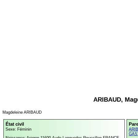
ARIBAUD, Magd
Magdeleine ARIBAUD
État civil
Par
Sexe: Féminin
ARIB
GAST
Naissance:
Aragon,11600,Aude,Languedoc-Roussillon,FRANCE,