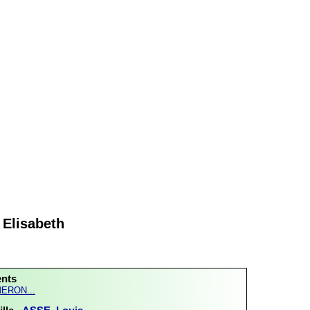
Elisabeth
ents
ERON...