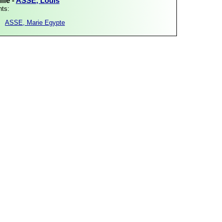
lle -
ASSE, Louis
nts:
ASSE, Marie Egypte