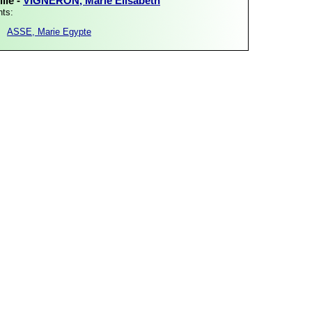
lle -
VIGNERON, Marie Elisabeth
nts:
ASSE, Marie Egypte