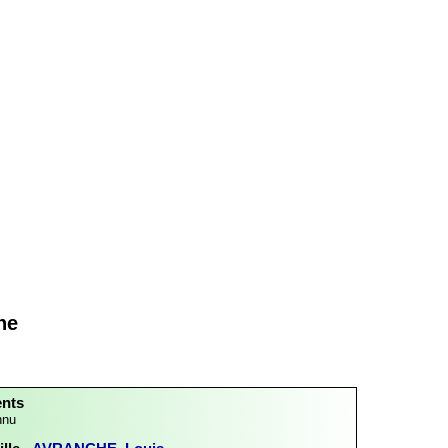
ne
ents
nnu