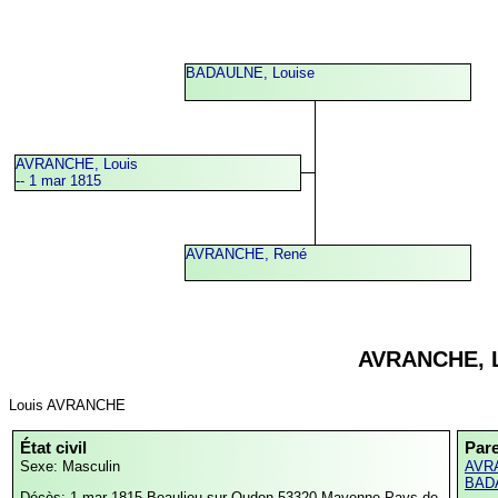
BADAULNE, Louise
AVRANCHE, Louis
-- 1 mar 1815
AVRANCHE, René
AVRANCHE, 
Louis AVRANCHE
État civil
Par
Sexe: Masculin
AVR
BADA
Décès: 1 mar 1815
Beaulieu-sur-Oudon,53320,Mayenne,Pays de