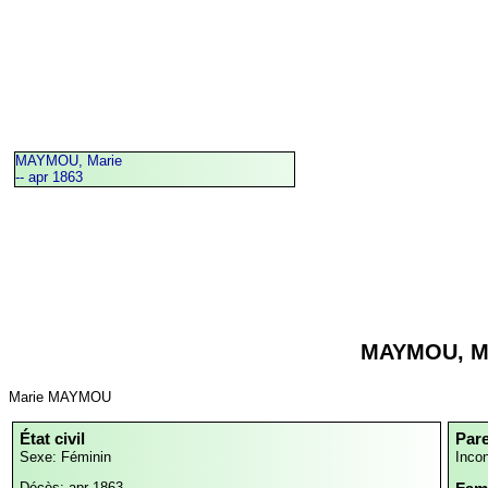
MAYMOU, Marie
-- apr 1863
MAYMOU, M
Marie MAYMOU
État civil
Par
Sexe: Féminin
Inco
Décès: apr 1863