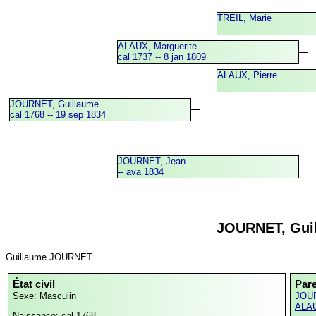
TREIL, Marie
ALAUX, Marguerite
cal 1737 -- 8 jan 1809
ALAUX, Pierre
JOURNET, Guillaume
cal 1768 -- 19 sep 1834
JOURNET, Jean
-- ava 1834
JOURNET, Gui
Guillaume JOURNET
État civil
Par
Sexe: Masculin
JOUR
ALAU
Naissance: cal 1768