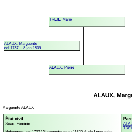
TREIL, Marie
ALAUX, Marguerite
cal 1737 -- 8 jan 1809
ALAUX, Pierre
ALAUX, Margu
Marguerite ALAUX
État civil
Par
Sexe: Féminin
ALAU
TREI
Naissance: cal 1737
Villemoustaussou,11620,Aude,Languedoc-