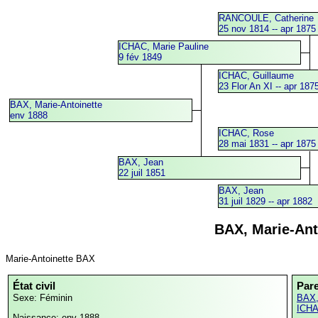
RANCOULE, Catherine
25 nov 1814 -- apr 1875
ICHAC, Marie Pauline
9 fév 1849
ICHAC, Guillaume
23 Flor An XI -- apr 187
BAX, Marie-Antoinette
env 1888
ICHAC, Rose
28 mai 1831 -- apr 1875
BAX, Jean
22 juil 1851
BAX, Jean
31 juil 1829 -- apr 1882
BAX, Marie-Ant
Marie-Antoinette BAX
État civil
Par
Sexe: Féminin
BAX,
ICHA
Naissance: env 1888