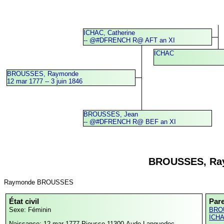
ICHAC, Catherine
-- @#DFRENCH R@ AFT an XI
ICHAC
BROUSSES, Raymonde
12 mar 1777 -- 3 juin 1846
BROUSSES, Jean
-- @#DFRENCH R@ BEF an XI
BROUSSES, Ra
Raymonde BROUSSES
État civil
Par
Sexe: Féminin
BRO
ICHA
Naissance: 12 mar 1777
Pieusse,11300,Aude,Languedoc-