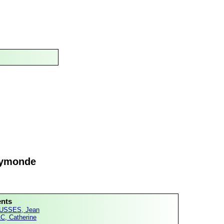
ymonde
ents
USSES, Jean
C, Catherine