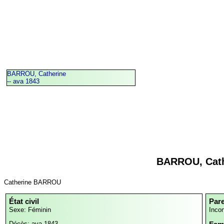
BARROU, Catherine
-- ava 1843
BARROU, Cath
Catherine BARROU
État civil
Par
Sexe: Féminin
Inco
Décès: ava 1843