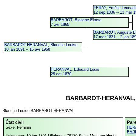
FERAY, Emélie Léocadi
12 sep 1836 -- 13 mar 
BARBAROT, Blanche Eloïse
7 avr 1865
BARBAROT, Auguste B
17 mar 1831 -- 2 jan 18
BARBAROT-HERANVAL, Blanche Louise
10 jan 1891 -- 16 avr 1958
HERANVAL, Edouard Louis
28 oct 1870
BARBAROT-HERANVAL, 
Blanche Louise BARBAROT-HERANVAL
État civil
Par
Sexe: Féminin
HERA
BARB
Naissance: 10 jan 1891
Lillebonne,76170,Seine-Maritime,Haute-