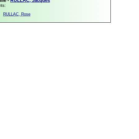
lle -
RULLAC, Jacques
nts:
RULLAC, Rose