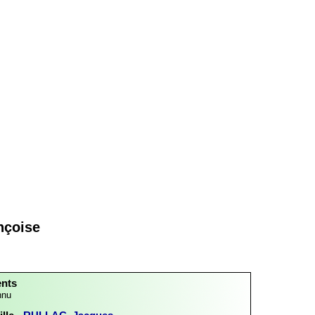
nçoise
ents
nnu