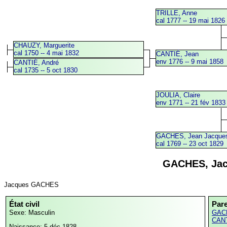
TRILLE, Anne
cal 1777 -- 19 mai 1826
CHAUZY, Marguerite
cal 1750 -- 4 mai 1832
CANTIÉ, Jean
env 1776 -- 9 mai 1858
CANTIÉ, André
cal 1735 -- 5 oct 1830
JOULIA, Claire
env 1771 -- 21 fév 1833
GACHES, Jean Jacque
cal 1769 -- 23 oct 1829
GACHES, Ja
Jacques GACHES
État civil
Par
Sexe: Masculin
GACH
CANT
Naissance: 5 déc 1828