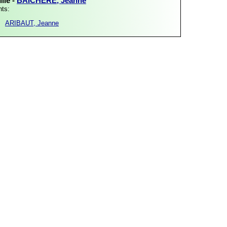
lle -
BAÏCHÈRE, Jeanne
nts:
ARIBAUT, Jeanne