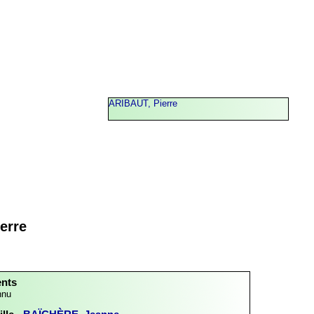
ARIBAUT, Pierre
erre
ents
nnu