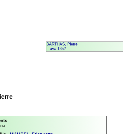
BARTHAS, Pierre
-- ava 1852
erre
ents
nnu