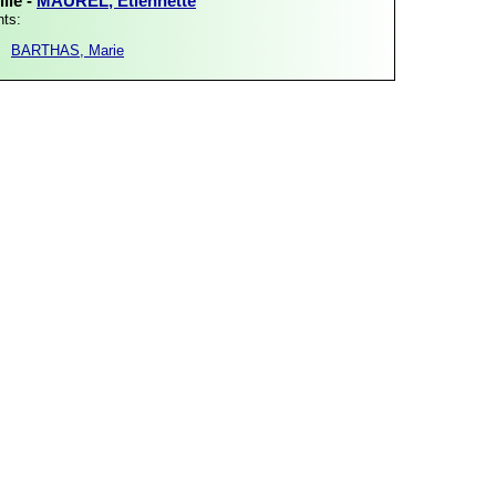
lle -
MAUREL, Etiennette
nts:
BARTHAS, Marie