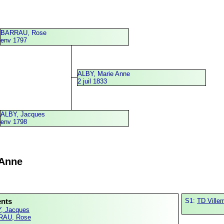
BARRAU, Rose
env 1797
ALBY, Marie Anne
2 juil 1833
ALBY, Jacques
env 1798
 Anne
ents
S1:
TD Ville
, Jacques
RAU, Rose