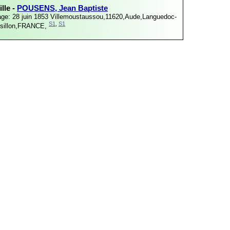
lle -
POUSENS, Jean Baptiste
age: 28 juin 1853
Villemoustaussou,11620,Aude,Languedoc-
S1
,
S1
sillon,FRANCE,