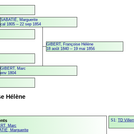
SABATIÉ, Marguerite
cal 1805 -- 22 sep 1854
GIBERT, Françoise Hélène
18 août 1840 -- 19 mai 1856
GIBERT, Marc
env 1804
se Hélène
ents
S1:
TD Ville
RT, Marc
TIÉ, Marguerite