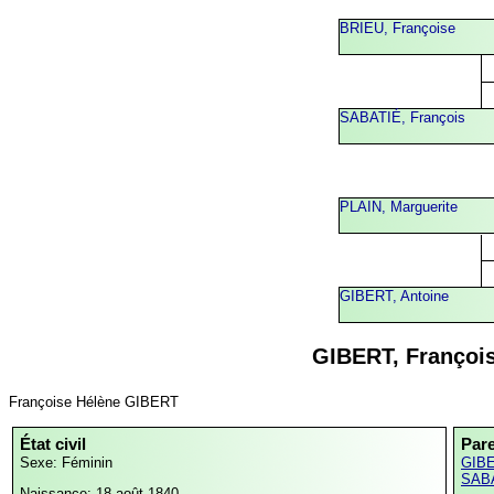
BRIEU, Françoise
SABATIÉ, François
PLAIN, Marguerite
GIBERT, Antoine
GIBERT, Françoi
Françoise Hélène GIBERT
État civil
Par
Sexe: Féminin
GIBE
SABA
Naissance: 18 août 1840