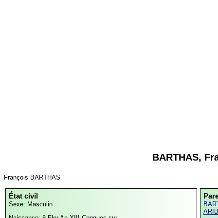
BARTHAS, Fra
François BARTHAS
État civil
Par
Sexe: Masculin
BART
ARIB
Naissance: 8 Flor An XIII
Conques-sur-