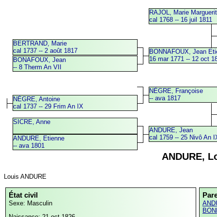
RAJOL, Marie Margueri
cal 1768 -- 16 juil 1811
BERTRAND, Marie
cal 1737 -- 2 août 1817
BONNAFOUX, Jean Eti
16 mar 1771 -- 12 oct 1
BONAFOUX, Jean
-- 8 Therm An VII
NÈGRE, Françoise
-- ava 1817
NÈGRE, Antoine
cal 1737 -- 29 Frim An IX
SICRE, Anne
ANDURE, Jean
cal 1759 -- 25 Nivô An I
ANDURE, Etienne
-- ava 1801
ANDURE, Lo
Louis ANDURE
État civil
Par
Sexe: Masculin
ANDU
BON
Naissance: 21 oct 1826