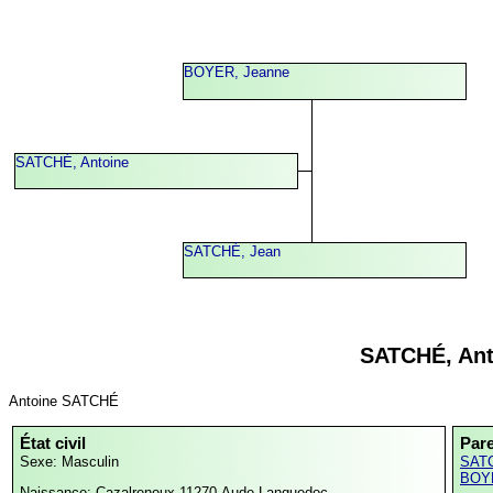
BOYER, Jeanne
SATCHÉ, Antoine
SATCHÉ, Jean
SATCHÉ, Ant
Antoine SATCHÉ
État civil
Par
Sexe: Masculin
SATC
BOYE
Naissance:
Cazalrenoux,11270,Aude,Languedoc-