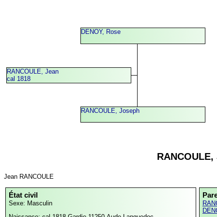
DENOY, Rose
RANCOULE, Jean
cal 1818
RANCOULE, Joseph
RANCOULE, 
Jean RANCOULE
État civil
Par
Sexe: Masculin
RAN
DENO
Naissance: cal 1818
Gardie,11250,Aude,Languedoc-