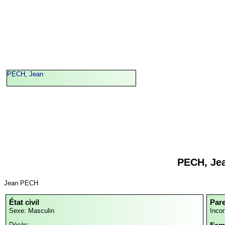
PECH, Jean
PECH, Je
Jean PECH
État civil
Par
Sexe: Masculin
Inco
Décès: