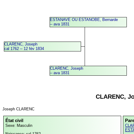
ESTANAVE OU ESTANOBE, Bernarde
-- ava 1831
CLARENC, Joseph
cal 1762 -- 12 fév 1834
CLARENC, Joseph
-- ava 1831
CLARENC, J
Joseph CLARENC
État civil
Par
Sexe: Masculin
CLAR
EST
Naissance: cal 1762