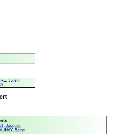
E, Julien
80
ert
ents
T, Jacques
AUNAY, Barbe