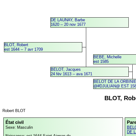
DE LAUNAY, Barbe
1620 -- 20 nov 1677
BLOT, Robert
est 1644 -- 7 avr 1709
BEBE, Michelle
est 1585
BELOT, Jacques
24 fév 1613 -- ava 1671
BELOT DE LA ORBINIER
@#DJULIAN@ EST 15
BLOT, Rob
Robert BLOT
État civil
Par
Sexe: Masculin
BELO
DE L
Naissance: est 1644
Saint-Aignan-de-