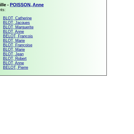
lle -
POISSON, Anne
nts:
BLOT, Catherine
BLOT, Jacques
BLOT, Marguerite
BLOT, Anne
BELOT, François
BLOT, Marie
BLOT, Françoise
BLOT, Marie
BLOT, Jean
BLOT, Robert
BLOT, Anne
BELOT, Pierre