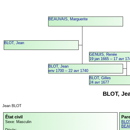
BEAUVAIS, Marguerite
BLOT, Jean
GENUIS, Renée
19 jan 1665 -- 17 avr 17
BLOT, Jean
env 1700 -- 22 avr 1740
BLOT, Gilles
24 avr 1677
BLOT, Je
Jean BLOT
État civil
Par
Sexe: Masculin
BLOT
BEAU
Décès: