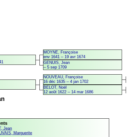
MOYNE, Françoise
env 1641 -- 19 avr 1674
41
GENUIS, Jean
-- 5 sep 1709
NOUVEAU, Françoise
16 déc 1635 -- 4 jan 1702
BELOT, Noël
12 août 1622 -- 14 mar 1686
an
ents
, Jean
VAIS, Marguerite