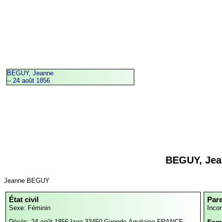
BEGUY, Jeanne
-- 24 août 1856
BEGUY, Jea
Jeanne BEGUY
État civil
Par
Sexe: Féminin
Inco
Décès: 24 août 1856
Izon,33450,Gironde,Aquitaine,FRANCE,