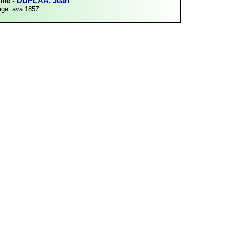
lle -
DUPLAA, Jean
age: ava 1857