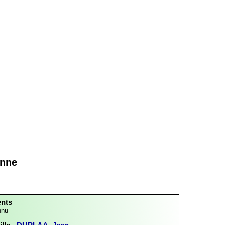
nne
ents
nnu