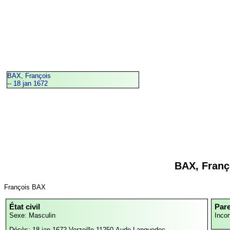
BAX, François
-- 18 jan 1672
BAX, Franç
François BAX
État civil
Par
Sexe: Masculin
Inco
Décès: 18 jan 1672
Verzeille,11250,Aude,Languedoc-