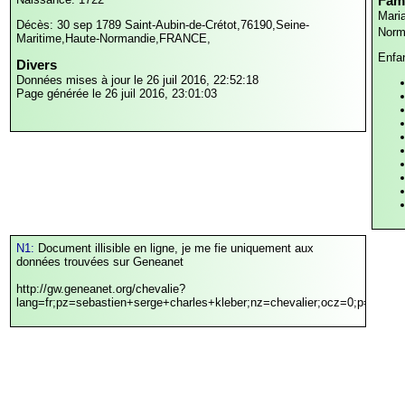
Fami
Maria
Décès: 30 sep 1789
Saint-Aubin-de-Crétot,76190,Seine-
Norm
Maritime,Haute-Normandie,FRANCE,
Enfa
Divers
Données mises à jour le 26 juil 2016, 22:52:18
Page générée le 26 juil 2016, 23:01:03
N1:
Document illisible en ligne, je me fie uniquement aux
données trouvées sur Geneanet
http://gw.geneanet.org/chevalie?
lang=fr;pz=sebastien+serge+charles+kleber;nz=chevalier;ocz=0;p=pierre