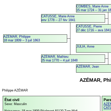
COMBES, Marie Anne
15 mar 1724 -- 31 jan 1
CATUSSE, Marie Anne
env 1778 -- 27 fév 1841
CATUSSE, Pierre
27 déc 1716 -- ava 184
AZÉMAR, Philippe
18 mar 1809 -- 3 juil 1863
JULIA, Anne
AZÉMAR, Mathieu
25 mai 1770 -- 4 juil 1848
AZÉMAR, Jean
AZÉMAR, Phi
Philippe AZÉMAR
État civil
Par
Sexe: Masculin
AZÉM
CATU
Naissance: 18 mar 1809
Réalmont,81120,Tarn,Midi-