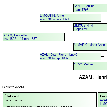
LAN..., Pauline
-- apr 1798
LIMOUSIN, Anne
env 1781 -- ava 1821
LIMOUSIN, N
-- apr 1798
AZAM, Henriette
env 1802 -- 14 nov 1837
ALMARIC, Marie Anne
AZAM, Jean Pierre Honoré
env 1780 -- apr 1837
AZAM, Antoine
AZAM, Henri
Henriette AZAM
État civil
Par
Sexe: Féminin
AZAM
LIMO
Naissance: env 1802
Boissezon,81490,Tarn,Midi-