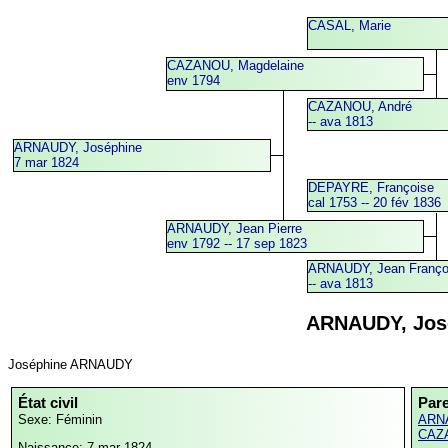
CASAL, Marie
CAZANOU, Magdelaine
env 1794
CAZANOU, André
-- ava 1813
ARNAUDY, Joséphine
7 mar 1824
DEPAYRE, Françoise
cal 1753 -- 20 fév 1836
ARNAUDY, Jean Pierre
env 1792 -- 17 sep 1823
ARNAUDY, Jean Franço
-- ava 1813
ARNAUDY, Jos
Joséphine ARNAUDY
État civil
Par
Sexe: Féminin
ARNA
CAZA
Naissance: 7 mar 1824