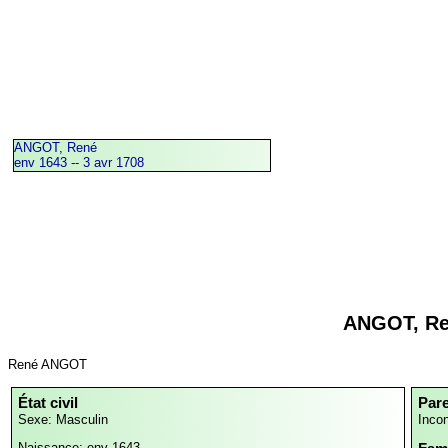
ANGOT, René
env 1643 -- 3 avr 1708
ANGOT, R
René ANGOT
État civil
Par
Sexe: Masculin
Inco
Naissance: env 1643