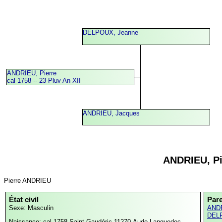
DELPOUX, Jeanne
ANDRIEU, Pierre
cal 1758 -- 23 Pluv An XII
ANDRIEU, Jacques
ANDRIEU, Pi
Pierre ANDRIEU
État civil
Par
Sexe: Masculin
ANDR
DELP
Naissance: cal 1758
Saint-Gaudéric,11270,Aude,Languedoc-