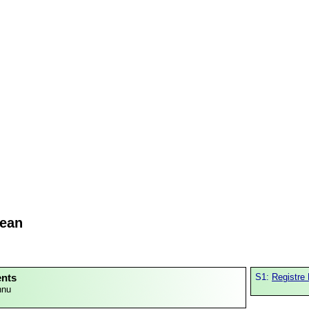
ean
ents
S1:
Registre 
nnu