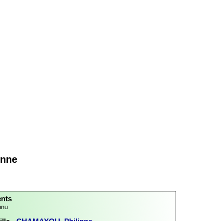
Anne
ents
nnu