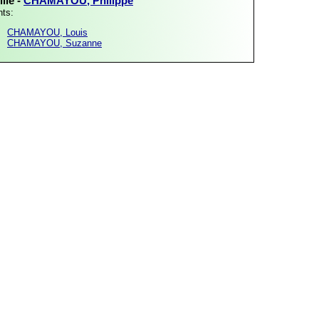
lle -
CHAMAYOU, Philippe
nts:
CHAMAYOU, Louis
CHAMAYOU, Suzanne