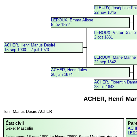
FLEURY, Joséphine Pau
22 nov 1845
LEROUX, Emma Alisse
5 fév 1872
LEROUX, Victor Désiré
2 oct 1831
ACHER, Henri Marius Désiré
15 sep 1900 -- 7 juil 1973
LEROUX, Marie Marine
22 sep 1842
ACHER, Henri Jules
28 juin 1874
ACHER, Florentin Dam
28 juil 1843
ACHER, Henri Mar
Henri Marius Désiré ACHER
État civil
Par
Sexe: Masculin
ACHE
LERO
Naissance: 15 sep 1900
Le Havre,76600,Seine-Maritime,Haute-