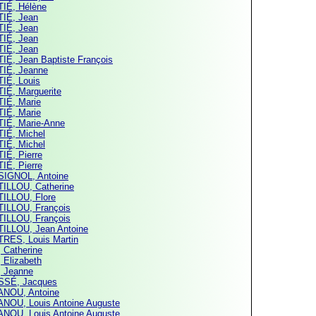
IÉ, Hélène
IÉ, Jean
IÉ, Jean
IÉ, Jean
IÉ, Jean
IÉ, Jean Baptiste François
IÉ, Jeanne
IÉ, Louis
IÉ, Marguerite
IÉ, Marie
IÉ, Marie
IÉ, Marie-Anne
IÉ, Michel
IÉ, Michel
IÉ, Pierre
IÉ, Pierre
IGNOL, Antoine
ILLOU, Catherine
ILLOU, Flore
ILLOU, François
ILLOU, François
ILLOU, Jean Antoine
RES, Louis Martin
 Catherine
 Elizabeth
 Jeanne
SÉ, Jacques
NOU, Antoine
NOU, Louis Antoine Auguste
NOU, Louis Antoine Auguste