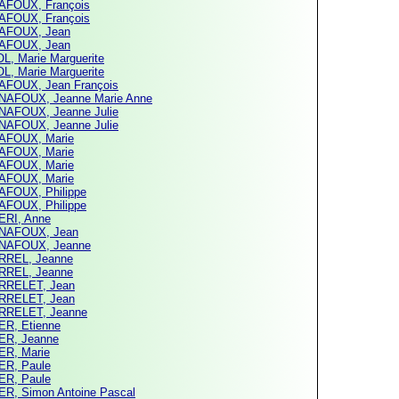
FOUX, François
FOUX, François
AFOUX, Jean
AFOUX, Jean
L, Marie Marguerite
L, Marie Marguerite
FOUX, Jean François
AFOUX, Jeanne Marie Anne
AFOUX, Jeanne Julie
AFOUX, Jeanne Julie
AFOUX, Marie
AFOUX, Marie
AFOUX, Marie
AFOUX, Marie
FOUX, Philippe
FOUX, Philippe
RI, Anne
NAFOUX, Jean
NAFOUX, Jeanne
REL, Jeanne
REL, Jeanne
RRELET, Jean
RRELET, Jean
RRELET, Jeanne
R, Etienne
R, Jeanne
R, Marie
R, Paule
R, Paule
R, Simon Antoine Pascal