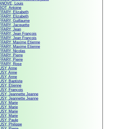
NOVE, Louis
OT, Antoine
FARY, Elizabeth
FARY, Elizabeth
FARY, Guillaume
FARY, Jacquette
FARY, Jean
FARY, Jean François
FARY, Jean François
FARY, Maxime Etienne
FARY, Maxime Etienne
FARY, Nicolas
FARY, Pierre
FARY, Pierre
FARY, Rose
SY, Anne
SY, Anne
SY, Anne
SY, Baptiste
SY, Etienne
SY, François
SY, Jeannette Jeanne
SY, Jeannette Jeanne
SY, Marie
SY, Marie
SY, Marie
SY, Marie
SY, Paule
SY, Philippe
SY, Pierre