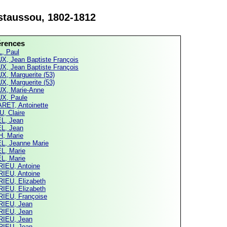
ustaussou, 1802-1812
érences
, Paul
X, Jean Baptiste François
X, Jean Baptiste François
X, Marguerite (53)
X, Marguerite (53)
X, Marie-Anne
X, Paule
RET, Antoinette
U, Claire
L, Jean
L, Jean
, Marie
L, Jeanne Marie
L, Marie
L, Marie
IEU, Antoine
IEU, Antoine
IEU, Elizabeth
IEU, Elizabeth
IEU, Françoise
IEU, Jean
IEU, Jean
IEU, Jean
IEU, Jean