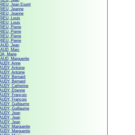
IEU, Jean Esprit
IEU, Jeanne
IEU, Jeanne
IEU, Louis
IEU, Louis
IEU, Pierre
IEU, Pierre
IEU, Pierre
IEU, Pierre
AUD, Jean
AUD, Marc
A, Marie
AUD, Marguerite
AUDY, Anne
UDY, Antoine
UDY, Antoine
UDY, Bernard
UDY, Bernard
UDY, Catherine
UDY, Etienne
UDY, François
UDY, François
UDY, Guillaume
UDY, Guillaume
UDY, Jean
UDY, Jean
UDY, Jean
UDY, Marguerite
UDY, Marguerite