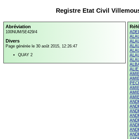
Registre Etat Civil Villemo
Abréviation
Réf
100NUM/5E429/4
ADEL
ALAU
Divers
ALAU
ALAU
Page générée le 30 août 2015, 12:26:47
ALAU
QUAY 2
ALAU
ALAU
ALBA
ALIE
AMIE
AMIE
PECH
AMIE
AMIE
AMIE
ANDR
ANDR
ANDR
ANDR
ANDR
ANDR
ANDR
ANDR
ANDR