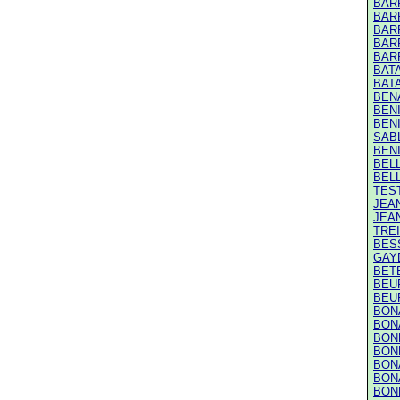
BARR
BARR
BARR
BAR
BAR
BATA
BATA
BENA
BENI
BENI
SABL
BENI
BELL
BELL
TEST
JEAN
JEAN
TREI
BESS
GAYD
BETE
BEUF
BEUF
BON
BON
BONN
BONN
BONA
BONA
BONN