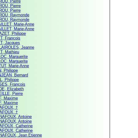
OU, Pierre
OU, Pierre
OU, Pierre
ROU, Raymonde
ROU, Raymonde
ILLET, Marie-Anne
ILLET, Marie-Anne
ZET, Philippe
T, François
T, Jacques
AIROLES, Jeanne
T, Mathieu
OC, Marguerite
OC, Marguerite
UT, Marie-Anne
, Philippe
JEAN, Bernard
L, Philippe
ES, François
E, Elizabeth
ILLE, Pierre
, Maxime
, Maxime
AFOUX, ﾅ
AFOUX, ﾅ
AFOUX, Antoine
AFOUX, Antoine
FOUX, Catherine
FOUX, Catherine
AFOUX, Jean Etienne