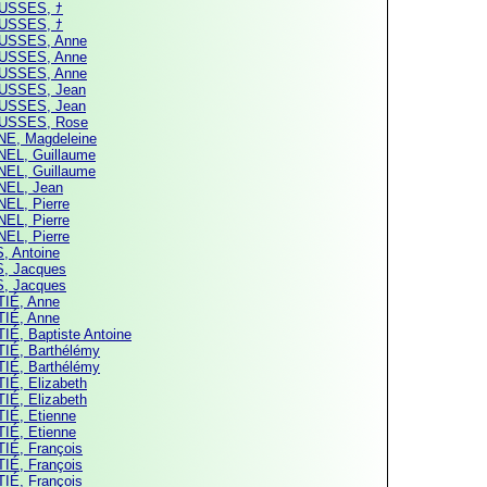
USSES, ﾅ
USSES, ﾅ
USSES, Anne
USSES, Anne
USSES, Anne
USSES, Jean
USSES, Jean
USSES, Rose
E, Magdeleine
EL, Guillaume
EL, Guillaume
EL, Jean
EL, Pierre
EL, Pierre
EL, Pierre
, Antoine
, Jacques
, Jacques
IÉ, Anne
IÉ, Anne
IÉ, Baptiste Antoine
IÉ, Barthélémy
IÉ, Barthélémy
IÉ, Elizabeth
IÉ, Elizabeth
IÉ, Etienne
IÉ, Etienne
IÉ, François
IÉ, François
IÉ, François