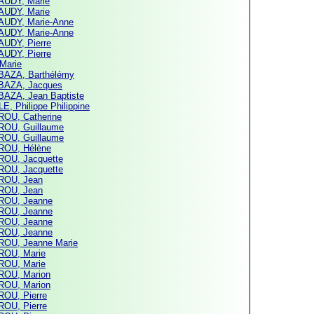
UDY, Marie
UDY, Marie
UDY, Marie-Anne
UDY, Marie-Anne
UDY, Pierre
UDY, Pierre
 Marie
AZA, Barthélémy
AZA, Jacques
AZA, Jean Baptiste
E, Philippe Philippine
OU, Catherine
OU, Guillaume
OU, Guillaume
OU, Hélène
OU, Jacquette
OU, Jacquette
ROU, Jean
ROU, Jean
OU, Jeanne
OU, Jeanne
OU, Jeanne
OU, Jeanne
OU, Jeanne Marie
OU, Marie
OU, Marie
OU, Marion
OU, Marion
OU, Pierre
OU, Pierre